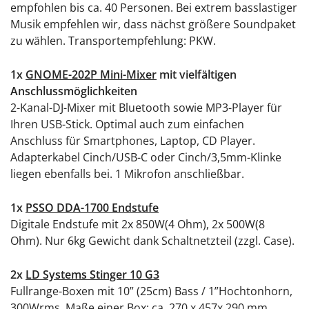
empfohlen bis ca. 40 Personen. Bei extrem basslastiger
Musik empfehlen wir, dass nächst größere Soundpaket
zu wählen. Transportempfehlung: PKW.
1x
GNOME-202P Mini-Mixer
mit vielfältigen
Anschlussmöglichkeiten
2-Kanal-DJ-Mixer mit Bluetooth sowie MP3-Player für
Ihren USB-Stick. Optimal auch zum einfachen
Anschluss für Smartphones, Laptop, CD Player.
Adapterkabel Cinch/USB-C oder Cinch/3,5mm-Klinke
liegen ebenfalls bei. 1 Mikrofon anschließbar.
1x
PSSO DDA-1700 Endstufe
Digitale Endstufe mit 2x 850W(4 Ohm), 2x 500W(8
Ohm). Nur 6kg Gewicht dank Schaltnetzteil (zzgl. Case).
2x
LD Systems Stinger 10 G3
Fullrange-Boxen mit 10” (25cm) Bass / 1”Hochtonhorn,
300Wrms. Maße einer Box: ca. 270 x 457x 290 mm.