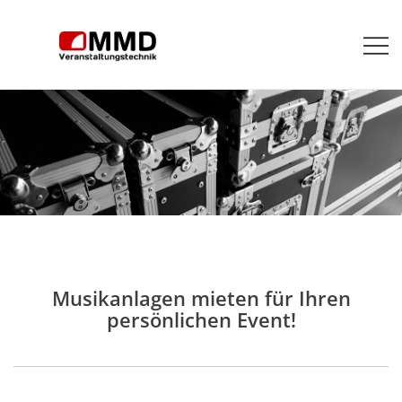
Zum
Inhalt
springen
Veranstaltungstechnik vermieten, verkaufen,
MMD Veranstaltungstechnik
installieren
Musikanlagen mieten für Ihren
persönlichen Event!