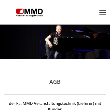
Zum
Inhalt
springen
Veranstaltungstechnik vermieten, verkaufen,
MMD Veranstaltungstechnik
installieren
AGB
der Fa. MMD Veranstaltungstechnik (Lieferer) mit
Kunden